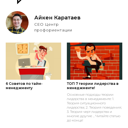
Айкен Каратаев
CEO Центр
профориентации
6 Советов по тайм-
ТОП 7 теории лидерства в
менеджменту
менеджменте!
Основные подходы теории
лидерства в менеджменте: 1.
Теория ситуационного
лидерства; 2. Теория поведения;
3. Теория черт лидерства и
многие другие ... Читайте статью
до конца!